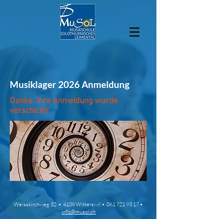
Musiklager 2026 Anmeldung
Danke. Ihre Anmeldung wurde
verschickt!
Weisskirchweg 32 • 4108 Witterswil •
061 721 93 17
•
info@musol.ch