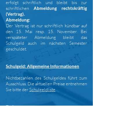
erfolgt schriftlich und bleibt bis zur
schriftlichen
Abmeldung rechtskräftig
(Vertrag).
Abmeldung
:
Der Vertrag ist nur schriftlich kündbar auf
den 15. Mai resp. 15. November. Bei
verspäteter Abmeldung bleibt das
Schulgeld auch im nächsten Semester
geschuldet.
Schulgeld: Allgemeine Informationen
Nichtbezahlen des Schulgeldes führt zum
Ausschluss. Die aktuellen Preise entnehmen
Sie bitte der
Schulgeldliste
.
Zudem…..
Der Unterricht findet in der schulfreien
Zeit statt. Die Ferien und Feiertage richten