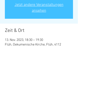
Jetzt andere Veranstaltungen
ansehen
Zeit & Ort
13. Nov. 2023, 18:30 – 19:30
Flüh, Oekumenische Kirche, Flüh, 4112
Hofstetten-Flüh, Schweiz
Diese Veranstaltung teilen
Weisskirchweg 32 • 4108 Witterswil •
061 721 93 17
•
info@musol.ch